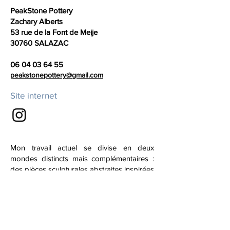
PeakStone Pottery
Zachary Alberts
53 rue de la Font de Meije
30760 SALAZAC
06 04 03 64 55
peakstonepottery@gmail.com
Site internet
Mon travail actuel se divise en deux
mondes distincts mais complémentaires :
des pièces sculpturales abstraites inspirées
par la beauté brute de la nature—les
roches, la glace et les rivières—et
Peakstone Pottery, une série de formes
minimalistes et fonctionnelles qui célèbrent
la simplicité et l'équilibre. J'utilise des