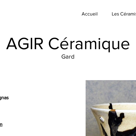
Accueil
Les Cérami
AGIR Céramique
Gard
agnas
om